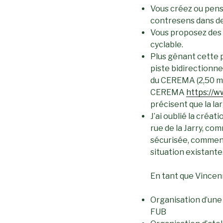
Vous créez ou pens
contresens dans des
Vous proposez des
cyclable.
Plus gênant cette 
piste bidirectionn
du CEREMA (2,50 m 
CEREMA
https://w
précisent que la la
J’ai oublié la créat
rue de la Jarry, co
sécurisée, comment 
situation existante
En tant que Vincenno
Organisation d’une 
FUB