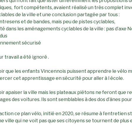
iers qui n’ont fait que lister différemment les propositions 
iques, fort compétents, avaient réalisé un très complet inv
les de la ville et une conclusion partagée par tous :
tresens et de bandes, mais peu de pistes cyclables,
é dans les aménagements cyclables de la ville : pas d’axe N
ndus
ionnement sécurisé
r travail a été ignoré .
ir que les enfants Vincennois puissent apprendre le vélo m
rcer cet apprentissage en sécurité pour aller à l école.
ir apaiser la ville mais les plateaux piétons ne feront que r
ages des voitures. Ils sont semblables à des dos d’ânes pour 
d’action ce plan vélo, initié en 2020, se résume à l’entretien 
ville qui ne voit pas que ses citoyens se tournent de plus e