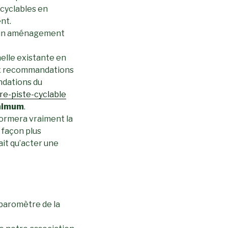
 cyclables en
nt.
t un aménagement
elle existante en
aux recommandations
ndations du
re-piste-cyclable
nimum
.
sformera vraiment la
 façon plus
ait qu’acter une
 baromètre de la