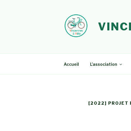
Aller
au
contenu
VINC
principal
Accueil
L’association
[2022] PROJET