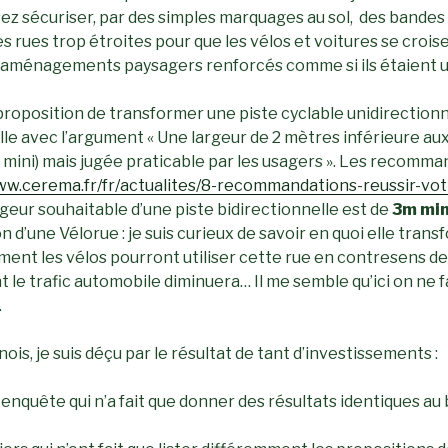
ez sécuriser, par des simples marquages au sol, des bandes
 rues trop étroites pour que les vélos et voitures se croise
 aménagements paysagers renforcés comme si ils étaien
proposition de transformer une piste cyclable unidirectionn
elle avec l’argument « Une largeur de 2 mètres inférieure 
mini) mais jugée praticable par les usagers ». Les recomma
ww.cerema.fr/fr/actualites/8-recommandations-reussir-vot
rgeur souhaitable d’une piste bidirectionnelle est de
3m mi
ion d’une Vélorue : je suis curieux de savoir en quoi elle tran
mment les vélos pourront utiliser cette rue en contresens de
le trafic automobile diminuera… Il me semble qu’ici on ne f
.
is, je suis déçu par le résultat de tant d’investissements :
enquête qui n’a fait que donner des résultats identiques au