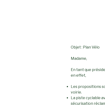
Objet : Plan Vélo
Madame,
En tant que préside
en effet,
Les propositions so
voirie.
La piste cyclable a
sécurisation réclam