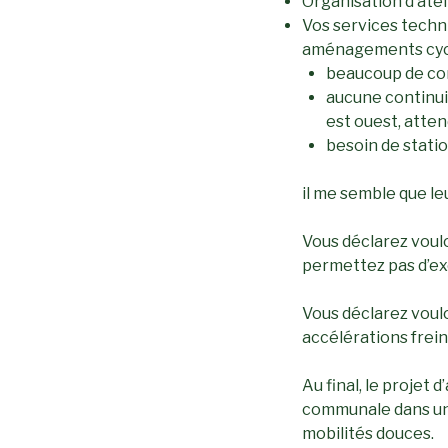
Organisation d’atel
Vos services techn
aménagements cyclab
beaucoup de con
aucune continuit
est ouest, atte
besoin de stat
il me semble que leu
Vous déclarez voulo
permettez pas d’exe
Vous déclarez voulo
accélérations frein
Au final, le projet 
communale dans une 
mobilités douces.