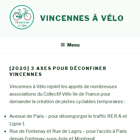
Aller
au
VINCENNES À VÉLO
contenu
principal
Menu
[2020] 3 AXES POUR DÉCONFINER
VINCENNES
Vincennes à Vélo rejoint les appels de nombreuses
associations du Collectif Vélo Ile de France pour
demander la création de pistes cyclables temporaires :
Avenue de Paris – pour désengorger le traffic RER A et
Ligne 1
Rue de Fontenay et Rue de Lagny – pour l’accès à Paris
depuis Fontenay-sous-bois et Montreuil